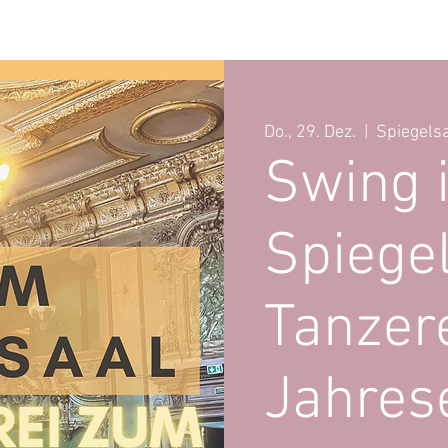
reich
Livekurse & Partys
Buche uns!
K
Do., 29. Dez.
  |  
Spiegelsa
Swing 
Spiegel
Tanzer
Jahres