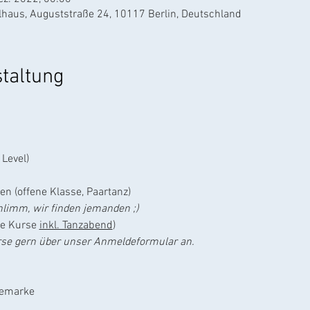
llhaus, Auguststraße 24, 10117 Berlin, Deutschland
staltung
 Level)
n (offene Klasse, Paartanz)
hlimm, wir finden jemanden ;)
de Kurse 
inkl. Tanzabend
)
urse gern über unser Anmeldeformular an.
nkemarke