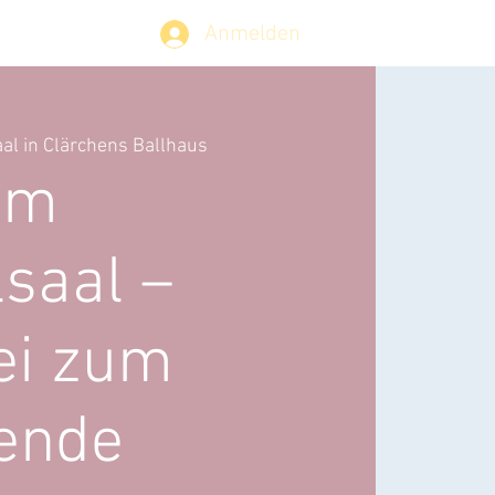
Anmelden
ontakt
al in Clärchens Ballhaus
im
saal –
ei zum
ende