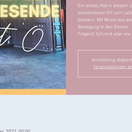
Ein letztes Mal in diesem
wunderbaren Ort zum Lebe
befeiern. Mit Musik aus de
Bewegung in den Beinen.
Folgend, führend oder wie
Anmeldung abgesc
Veranstaltungen a
ez. 2022, 00:00