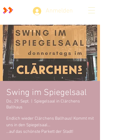
Anmelden
Swing im Spiegelsaal
Do., 29. Sept.
  |  
Spiegelsaal in Clärchens
Ballhaus
Endlich wieder Clärchens Ballhaus! Kommt mit
uns in den Spiegelsaal...
...auf das schönste Parkett der Stadt!