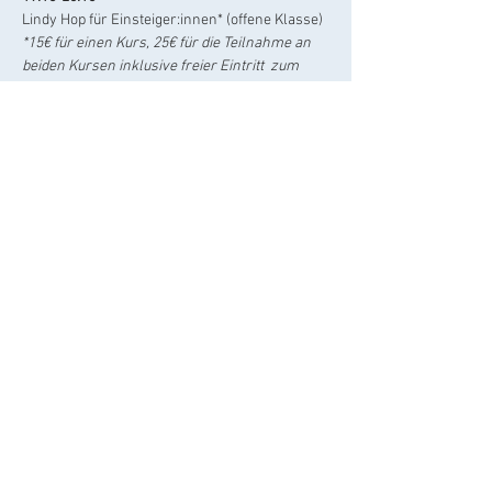
Lindy Hop für Einsteiger:innen* (offene Klasse)
*15€ für einen Kurs, 25€ für die Teilnahme an 
beiden Kursen inklusive freier Eintritt  zum 
Social. 
Bitte meldet euch gerne über unser 
Anmeldeformular zu den Kursen an.
ab 20.15 
Freies Tanzen** (Social Dance)
** 8€ Eintritt inkl. 2€-Getränkemarke
Gerne teilen