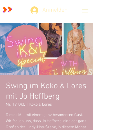
Anmelden
Swing im Koko & Lores
mit Jo Hoffberg
Mi., 19. Okt.
  |  
Koko & Lores
Dieses Mal mit einem ganz besonderen Gast.
Wir freuen uns, dass Jo Hoffberg, eine der ganz
Großen der Lindy-Hop-Szene, in diesem Monat