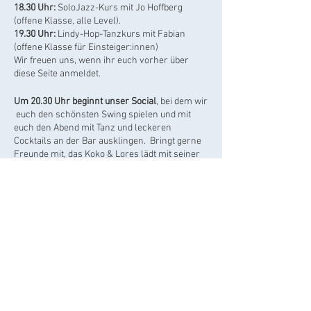
18.30 Uhr:
SoloJazz-Kurs mit Jo Hoffberg
(offene Klasse, alle Level).
19.30 Uhr:
Lindy-Hop-Tanzkurs mit Fabian
(offene Klasse für Einsteiger:innen)
Wir freuen uns, wenn ihr euch vorher über
diese Seite anmeldet.
Um 20.30 Uhr beginnt unser Social
, bei dem wir
euch den schönsten Swing spielen und mit
euch den Abend mit Tanz und leckeren
Cocktails an der Bar ausklingen. Bringt gerne
Freunde mit, das Koko & Lores lädt mit seiner
tollen Bar auf jeden Fall auch nach dem Kurs
noch zum Verweilen und Tanzen ein.
Preise
Kurse
15€ für einen Kurs, 25€ für beide Kurse (inkl.
anschließendem Social)
Social & Dance
5 € inkl. 2€ Getränkegutschein