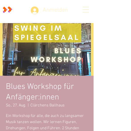
Anmelden
Blues Workshop für
Anfänger:innen
So., 27. Aug.
  |  
Clärchens Ballhaus
Ein Workshop für alle, die auch zu langsamer
Musik tanzen wollen. Wir lernen Figuren,
Drehungen, Folgen und Führen. 2 Stunden