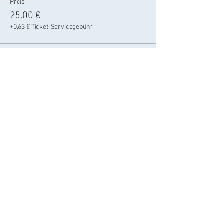
Preis
25,00 €
+0,63 € Ticket-Servicegebühr
Verkauf beendet
Tickettyp
Ermäßigungsticket
Mehr Infos
Preis
23,00 €
+0,58 € Ticket-Servicegebühr
Verkauf beendet
Tickettyp
Zählticket/ Barzahlung vor Ort